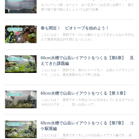
もーいーくつ寝－るーとー おー正月ー！お正月には寝て～ 寝て
寝て寝て寝て眠りましょう♪てな訳で仕事...
春も間近！ ビオトープを始めよう！
Layout
こんにちは！ 黒田です！だいぶ暖かくなってきましたね☆今日な
んて最高気温は20℃程になったとか。 ...
60cm水槽で山岳レイアウトをつくる【第6章】 見
Layout
えてきた課題編
こんにちは！ 黒田です。初のシリーズモノ、山岳レイアウトシリ
ーズ。こちら、最近更新がなくて申し訳あ...
60cm水槽で山岳レイアウトをつくる【第３章】
Layout
こんにちは！ 黒田です！今回はついに注水をしていきます^^ただ
それだけです。。。 笑↓↓山岳レイア...
60cm水槽で山岳レイアウトをつくる【第7章】 コ
Layout
ケ駆逐編
こんにちは！ 黒田です！久しぶりの山岳レイアウト編です。 前