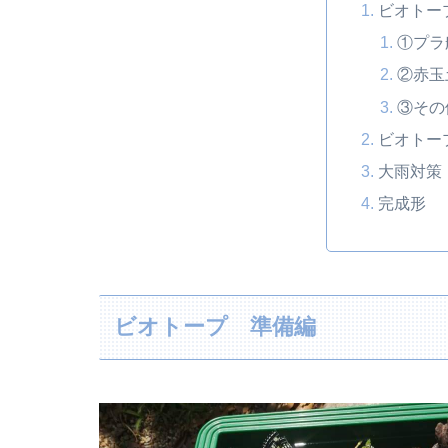
ビオトー
①プラ
②赤玉
③その
ビオトー
大雨対策
完成形
ビオトープ 準備編