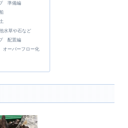
プ 準備編
船
土
他水草や石など
プ 配置編
 オーバーフロー化