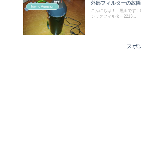
外部フィルターの故
How to Aquarium
こんにちは！ 黒田です！
シックフィルター2213...
スポ