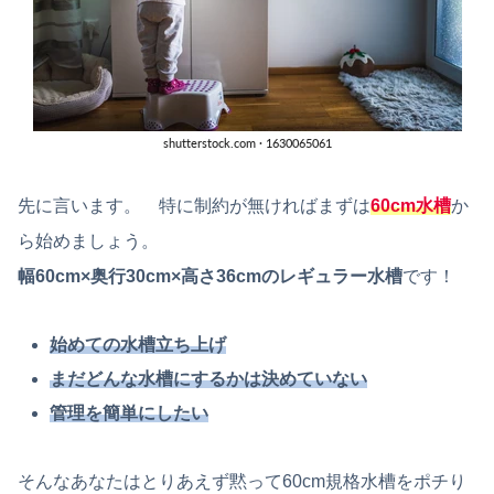
先に言います。 特に制約が無ければまずは
60cm水槽
か
ら始めましょう。
幅60cm×奥行30cm×高さ36cmのレギュラー水槽
です！
始めての水槽立ち上げ
まだどんな水槽にするかは決めていない
管理を簡単にしたい
そんなあなたはとりあえず黙って60cm規格水槽をポチり