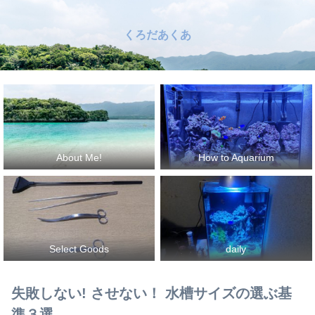
くろだあくあ
About Me!
How to Aquarium
Select Goods
daily
失敗しない! させない！ 水槽サイズの選ぶ基
準３選