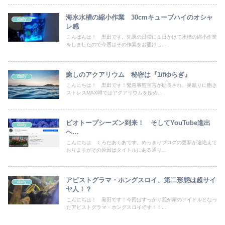
海水水槽の縮小作業 30cmキューブハイのオシャ
daily
レ感
こんばんは！ 黒田です。先週の日曜に１日かけて水槽の縮小作業
をしましたので今回はその作業をお届けし...
癒しのアクアリウム 秘密は『1/fゆらぎ』
daily
こんにちは！ 黒田です！緊急事態宣言が延長され、巣籠りに飽き
ストレスMAX噂ではアクアリウムを始め...
ビオトープシーズン到来！ そしてYouTube進出
daily
へ…
こんにちは くろだあくあです。めっきりブログの更新が途絶えて
おりますがその原因はタイトルにある通り...
アピストグラマ・ホングスロイ、第二形態は超サイ
daily
ヤ人！？
こんにちは！ 黒田です！今回はすっかり我が家のアイドルとなっ
たアピストグラマ・ホングスロイです！！...