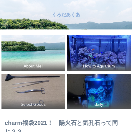
くろだあくあ
About Me!
How to Aquarium
Select Goods
daily
charm福袋2021！ 陽火石と気孔石って同
じ？？