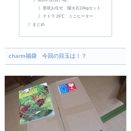
形状お任せ 陽火石10kgセット
テトラ 26℃ ミニヒーター
まとめ
charm福袋 今回の目玉は！？