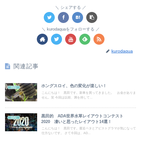
シェアする
kurodaquaをフォローする
kurodaqua
関連記事
ホングスロイ、色の変化が楽しい！
daily
こんにちは！ 黒田です。新車を買ってきました。 お金がありま
せん。笑 今回は以前、満を持して...
黒田的 ADA世界水草レイアウトコンテスト
daily
2020 凄いと思ったレイアウト14選！
こんにちは！ 黒田です。最近ベタとアピストグラマが気になって
仕方ないです。 さて今回は、AD...