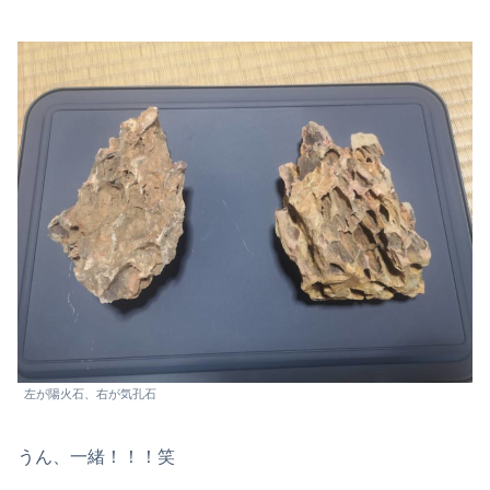
左が陽火石、右が気孔石
うん、一緒！！！笑