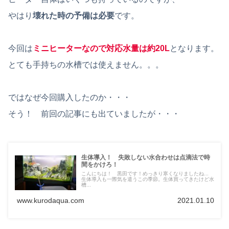
やはり
壊れた時の予備は必要
です。
今回は
ミニヒーターなので対応水量は約20L
となります。
とても手持ちの水槽では使えません。。。
ではなぜ今回購入したのか・・・
そう！ 前回の記事にも出ていましたが・・・
生体導入！ 失敗しない水合わせは点滴法で時
間をかけろ！
こんにちは！ 黒田です！めっきり寒くなりましたね...
生体導入も一際気を遣うこの季節。生体買ってきたけど水
槽...
www.kurodaqua.com
2021.01.10