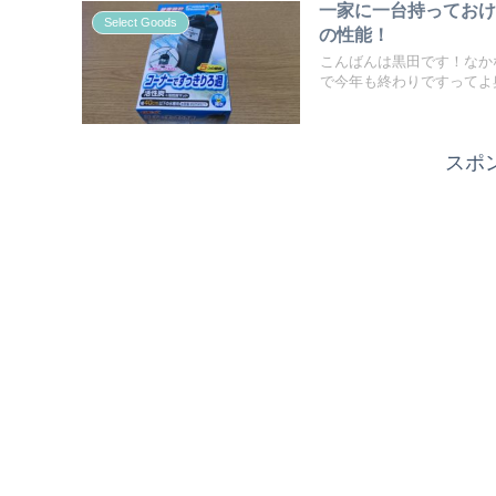
一家に一台持っておけ
Select Goods
の性能！
こんばんは黒田です！なか
で今年も終わりですってよ奥
スポ